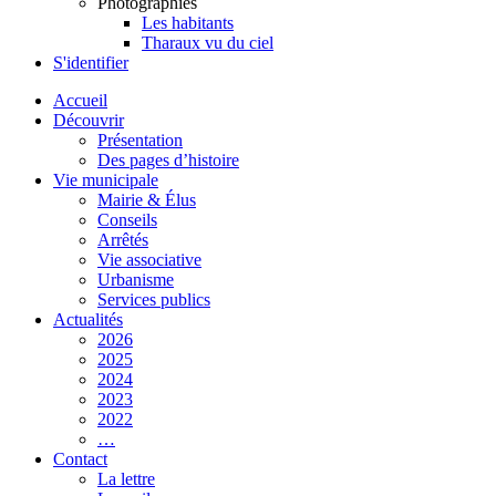
Photographies
Les habitants
Tharaux vu du ciel
S'identifier
Accueil
Découvrir
Présentation
Des pages d’histoire
Vie municipale
Mairie & Élus
Conseils
Arrêtés
Vie associative
Urbanisme
Services publics
Actualités
2026
2025
2024
2023
2022
…
Contact
La lettre