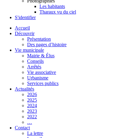
Photographies
Les habitants
Tharaux vu du ciel
S'identifier
Accueil
Découvrir
Présentation
Des pages d’histoire
Vie municipale
Mairie & Élus
Conseils
Arrêtés
Vie associative
Urbanisme
Services publics
Actualités
2026
2025
2024
2023
2022
…
Contact
La lettre