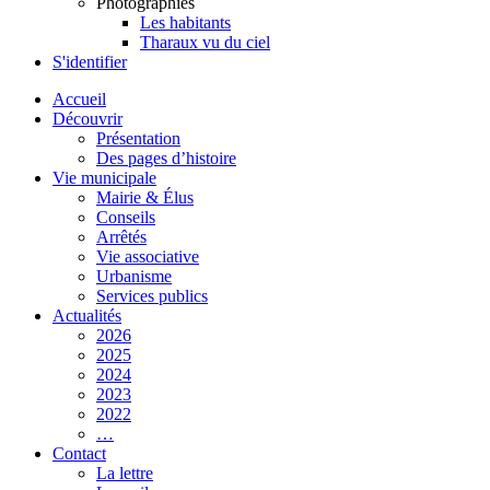
Photographies
Les habitants
Tharaux vu du ciel
S'identifier
Accueil
Découvrir
Présentation
Des pages d’histoire
Vie municipale
Mairie & Élus
Conseils
Arrêtés
Vie associative
Urbanisme
Services publics
Actualités
2026
2025
2024
2023
2022
…
Contact
La lettre