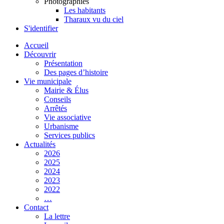
Photographies
Les habitants
Tharaux vu du ciel
S'identifier
Accueil
Découvrir
Présentation
Des pages d’histoire
Vie municipale
Mairie & Élus
Conseils
Arrêtés
Vie associative
Urbanisme
Services publics
Actualités
2026
2025
2024
2023
2022
…
Contact
La lettre