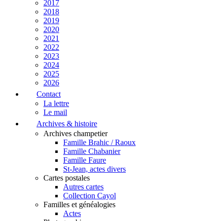
2017
2018
2019
2020
2021
2022
2023
2024
2025
2026
Contact
La lettre
Le mail
Archives & histoire
Archives champetier
Famille Brahic / Raoux
Famille Chabanier
Famille Faure
St-Jean, actes divers
Cartes postales
Autres cartes
Collection Cayol
Familles et généalogies
Actes