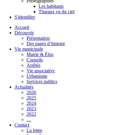
Photographies
Les habitants
Tharaux vu du ciel
S'identifier
Accueil
Découvrir
Présentation
Des pages d’histoire
Vie municipale
Mairie & Élus
Conseils
Arrêtés
Vie associative
Urbanisme
Services publics
Actualités
2026
2025
2024
2023
2022
…
Contact
La lettre