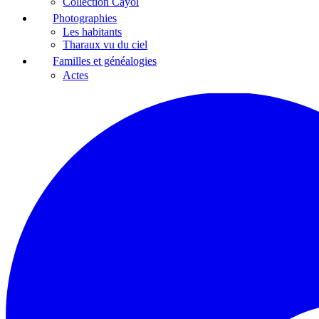
Collection Cayol
Photographies
Les habitants
Tharaux vu du ciel
Familles et généalogies
Actes