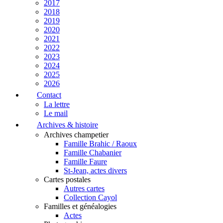
2017
2018
2019
2020
2021
2022
2023
2024
2025
2026
Contact
La lettre
Le mail
Archives & histoire
Archives champetier
Famille Brahic / Raoux
Famille Chabanier
Famille Faure
St-Jean, actes divers
Cartes postales
Autres cartes
Collection Cayol
Familles et généalogies
Actes