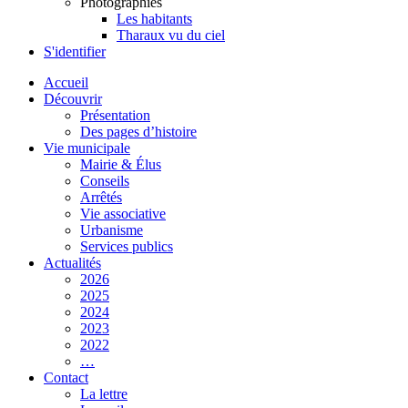
Photographies
Les habitants
Tharaux vu du ciel
S'identifier
Accueil
Découvrir
Présentation
Des pages d’histoire
Vie municipale
Mairie & Élus
Conseils
Arrêtés
Vie associative
Urbanisme
Services publics
Actualités
2026
2025
2024
2023
2022
…
Contact
La lettre