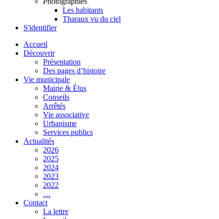
Photographies
Les habitants
Tharaux vu du ciel
S'identifier
Accueil
Découvrir
Présentation
Des pages d’histoire
Vie municipale
Mairie & Élus
Conseils
Arrêtés
Vie associative
Urbanisme
Services publics
Actualités
2026
2025
2024
2023
2022
…
Contact
La lettre