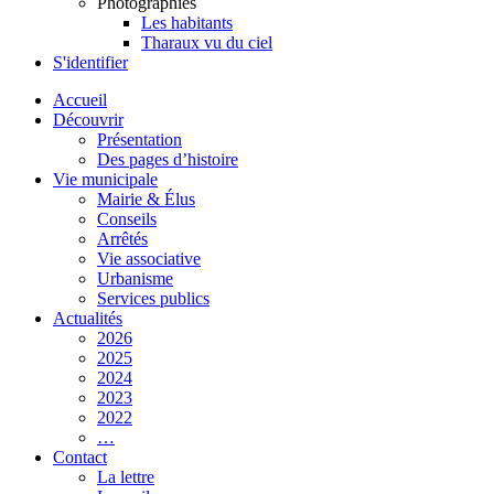
Photographies
Les habitants
Tharaux vu du ciel
S'identifier
Accueil
Découvrir
Présentation
Des pages d’histoire
Vie municipale
Mairie & Élus
Conseils
Arrêtés
Vie associative
Urbanisme
Services publics
Actualités
2026
2025
2024
2023
2022
…
Contact
La lettre