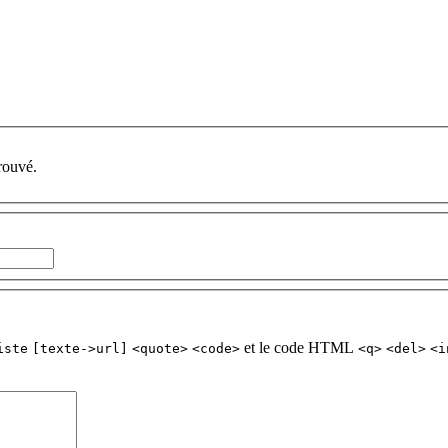
rouvé.
et le code HTML
iste
[texte->url]
<quote>
<code>
<q>
<del>
<i