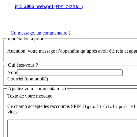
jt15-2006_web.pdf
(
PDF
-
742.5 kio
)
Un message, un commentaire ?
modération a priori
Attention, votre message n’apparaîtra qu’après avoir été relu et app
Qui êtes-vous ?
Nom
Courriel (non publié)
Ajoutez votre commentaire ici
Texte de votre message
Ce champ accepte les raccourcis SPIP
{{gras}}
{italique}
-*l
vides.