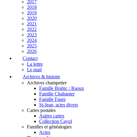
2017
2018
2019
2020
2021
2022
2023
2024
2025
2026
Contact
La lettre
Le mail
Archives & histoire
Archives champetier
Famille Brahic / Raoux
Famille Chabanier
Famille Faure
St-Jean, actes divers
Cartes postales
Autres cartes
Collection Cayol
Familles et généalogies
Actes