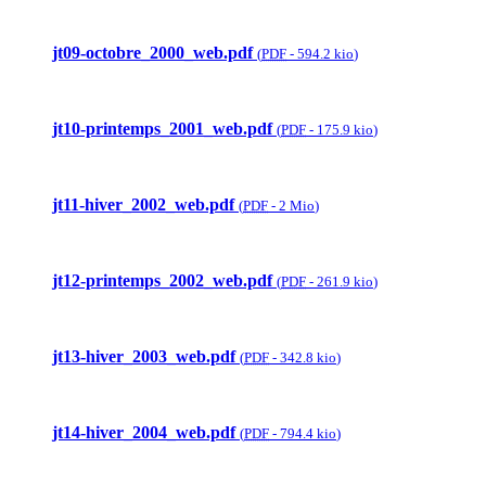
jt09-octobre_2000_web.pdf
(
PDF
-
594.2 kio
)
jt10-printemps_2001_web.pdf
(
PDF
-
175.9 kio
)
jt11-hiver_2002_web.pdf
(
PDF
-
2 Mio
)
jt12-printemps_2002_web.pdf
(
PDF
-
261.9 kio
)
jt13-hiver_2003_web.pdf
(
PDF
-
342.8 kio
)
jt14-hiver_2004_web.pdf
(
PDF
-
794.4 kio
)