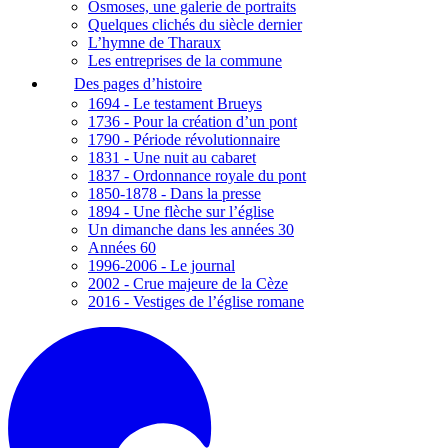
Osmoses, une galerie de portraits
Quelques clichés du siècle dernier
L’hymne de Tharaux
Les entreprises de la commune
Des pages d’histoire
1694 - Le testament Brueys
1736 - Pour la création d’un pont
1790 - Période révolutionnaire
1831 - Une nuit au cabaret
1837 - Ordonnance royale du pont
1850-1878 - Dans la presse
1894 - Une flèche sur l’église
Un dimanche dans les années 30
Années 60
1996-2006 - Le journal
2002 - Crue majeure de la Cèze
2016 - Vestiges de l’église romane