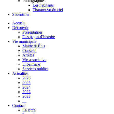
Photographies
Les habitants
Tharaux vu du ciel
S'identifier
Accueil
Découvrir
Présentation
Des pages d’histoire
Vie municipale
Mairie & Élus
Conseils
Arrêtés
Vie associative
Urbanisme
Services publics
Actualités
2026
2025
2024
2023
2022
…
Contact
La lettre