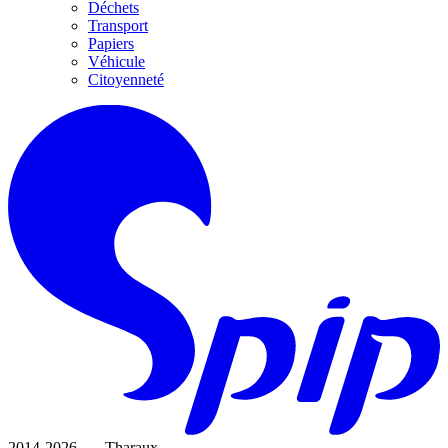
Déchets
Transport
Papiers
Véhicule
Citoyenneté
2014-2026 — Tharaux