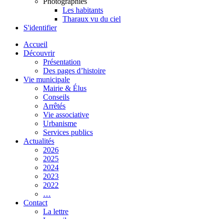
Photographies
Les habitants
Tharaux vu du ciel
S'identifier
Accueil
Découvrir
Présentation
Des pages d’histoire
Vie municipale
Mairie & Élus
Conseils
Arrêtés
Vie associative
Urbanisme
Services publics
Actualités
2026
2025
2024
2023
2022
…
Contact
La lettre