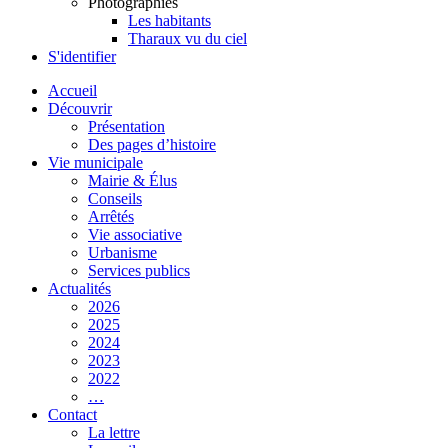
Photographies
Les habitants
Tharaux vu du ciel
S'identifier
Accueil
Découvrir
Présentation
Des pages d’histoire
Vie municipale
Mairie & Élus
Conseils
Arrêtés
Vie associative
Urbanisme
Services publics
Actualités
2026
2025
2024
2023
2022
…
Contact
La lettre