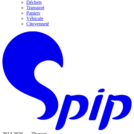
Déchets
Transport
Papiers
Véhicule
Citoyenneté
2014-2026 — Tharaux