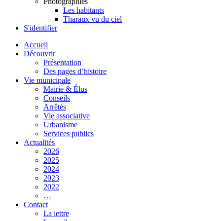
Photographies
Les habitants
Tharaux vu du ciel
S'identifier
Accueil
Découvrir
Présentation
Des pages d’histoire
Vie municipale
Mairie & Élus
Conseils
Arrêtés
Vie associative
Urbanisme
Services publics
Actualités
2026
2025
2024
2023
2022
…
Contact
La lettre