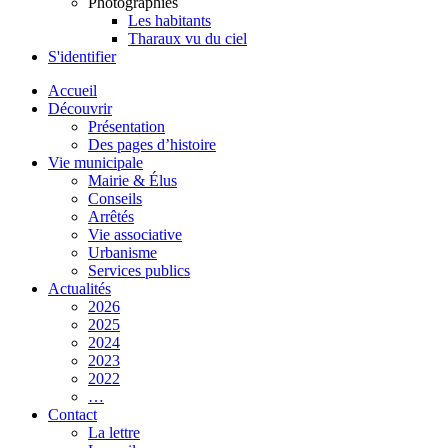
Photographies
Les habitants
Tharaux vu du ciel
S'identifier
Accueil
Découvrir
Présentation
Des pages d’histoire
Vie municipale
Mairie & Élus
Conseils
Arrêtés
Vie associative
Urbanisme
Services publics
Actualités
2026
2025
2024
2023
2022
…
Contact
La lettre