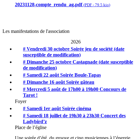
20231128-compte_rendu_ag.pdf
(
PDF
-
79.5 kio
)
Les manifestations de l'association
2026
# Vendredi 30 octobre
Soirée jeu de société (date
susceptible de modification)
# Dimanche 25 octobre
Castagnade (date susceptible
de modification)
# Samedi 22 août
Soirée Boule-Tapas
# Dimanche 16 août
Soirée gâteau
# Mercredi 5 août de 17h00 à 19h00
Concours de
Tarot !
Foyer
# Samedi 1er août
Soirée cinéma
# Samedi 18 juillet de 19h30 à 23h30
Concert des
Ladybird’z
Place de l’église
Une soirée d’été, du groove et cinq musiciennes à l’énergie