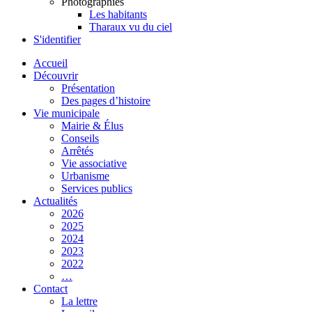
Photographies
Les habitants
Tharaux vu du ciel
S'identifier
Accueil
Découvrir
Présentation
Des pages d’histoire
Vie municipale
Mairie & Élus
Conseils
Arrêtés
Vie associative
Urbanisme
Services publics
Actualités
2026
2025
2024
2023
2022
…
Contact
La lettre