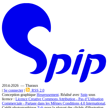
2014-2026 — Tharaux
|
Se connecter
|
RSS 2.0
Conception graphique
Heureusement
. Réalisé avec
Spip
sous
licence :
Licence Creative Commons Attribution - Pas d’Utilisation
Commerciale - Partage dans les Mêmes Conditions 4.0 International
.
Crédit photographique
Zub
pour la plupart des clichés d'illustration,