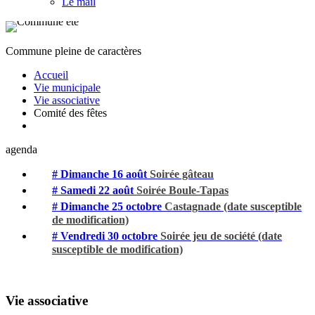
Le mail
Commune pleine de caractères
Accueil
Vie municipale
Vie associative
Comité des fêtes
agenda
# Dimanche 16 août
Soirée gâteau
# Samedi 22 août
Soirée Boule-Tapas
# Dimanche 25 octobre
Castagnade (date susceptible
de modification)
# Vendredi 30 octobre
Soirée jeu de société (date
susceptible de modification)
Vie associative