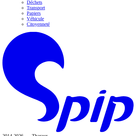
Déchets
Transport
Papiers
Véhicule
Citoyenneté
2014-2026 — Tharaux