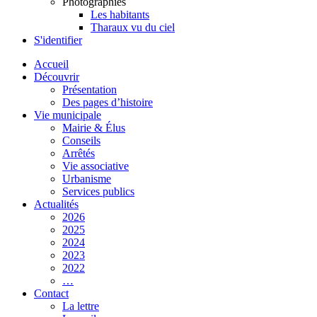
Photographies
Les habitants
Tharaux vu du ciel
S'identifier
Accueil
Découvrir
Présentation
Des pages d’histoire
Vie municipale
Mairie & Élus
Conseils
Arrêtés
Vie associative
Urbanisme
Services publics
Actualités
2026
2025
2024
2023
2022
…
Contact
La lettre