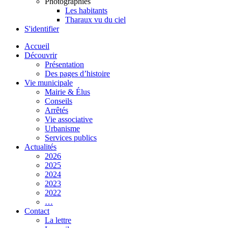
Photographies
Les habitants
Tharaux vu du ciel
S'identifier
Accueil
Découvrir
Présentation
Des pages d’histoire
Vie municipale
Mairie & Élus
Conseils
Arrêtés
Vie associative
Urbanisme
Services publics
Actualités
2026
2025
2024
2023
2022
…
Contact
La lettre