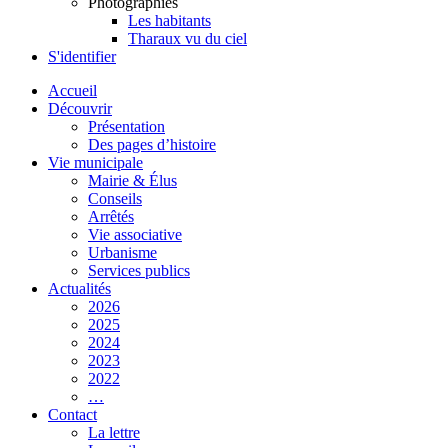
Photographies
Les habitants
Tharaux vu du ciel
S'identifier
Accueil
Découvrir
Présentation
Des pages d’histoire
Vie municipale
Mairie & Élus
Conseils
Arrêtés
Vie associative
Urbanisme
Services publics
Actualités
2026
2025
2024
2023
2022
…
Contact
La lettre