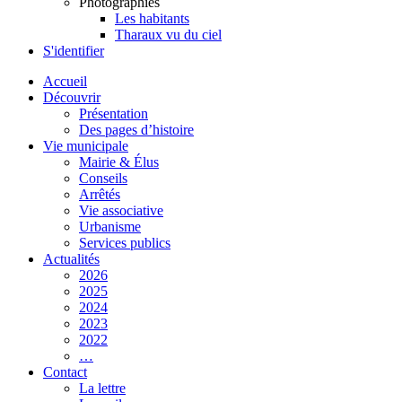
Photographies
Les habitants
Tharaux vu du ciel
S'identifier
Accueil
Découvrir
Présentation
Des pages d’histoire
Vie municipale
Mairie & Élus
Conseils
Arrêtés
Vie associative
Urbanisme
Services publics
Actualités
2026
2025
2024
2023
2022
…
Contact
La lettre