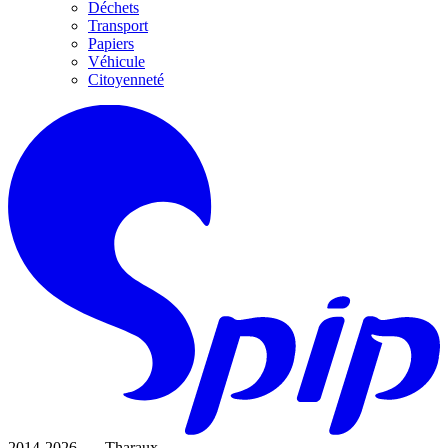
Déchets
Transport
Papiers
Véhicule
Citoyenneté
2014-2026 — Tharaux