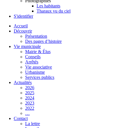
Photographies
Les habitants
Tharaux vu du ciel
S'identifier
Accueil
Découvrir
Présentation
Des pages d’histoire
Vie municipale
Mairie & Élus
Conseils
Arrêtés
Vie associative
Urbanisme
Services publics
Actualités
2026
2025
2024
2023
2022
…
Contact
La lettre