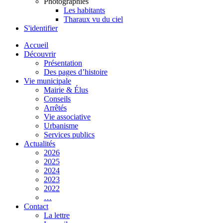
Photographies
Les habitants
Tharaux vu du ciel
S'identifier
Accueil
Découvrir
Présentation
Des pages d’histoire
Vie municipale
Mairie & Élus
Conseils
Arrêtés
Vie associative
Urbanisme
Services publics
Actualités
2026
2025
2024
2023
2022
…
Contact
La lettre