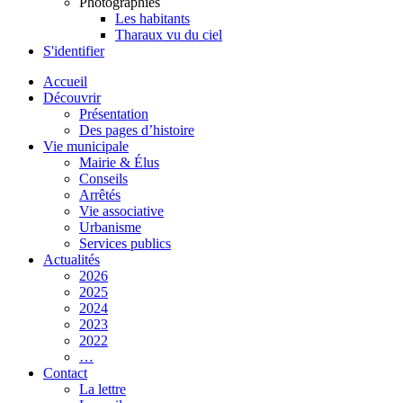
Photographies
Les habitants
Tharaux vu du ciel
S'identifier
Accueil
Découvrir
Présentation
Des pages d’histoire
Vie municipale
Mairie & Élus
Conseils
Arrêtés
Vie associative
Urbanisme
Services publics
Actualités
2026
2025
2024
2023
2022
…
Contact
La lettre