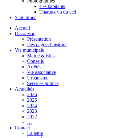
Photographies
Les habitants
Tharaux vu du ciel
S'identifier
Accueil
Découvrir
Présentation
Des pages d’histoire
Vie municipale
Mairie & Élus
Conseils
Arrêtés
Vie associative
Urbanisme
Services publics
Actualités
2026
2025
2024
2023
2022
…
Contact
La lettre