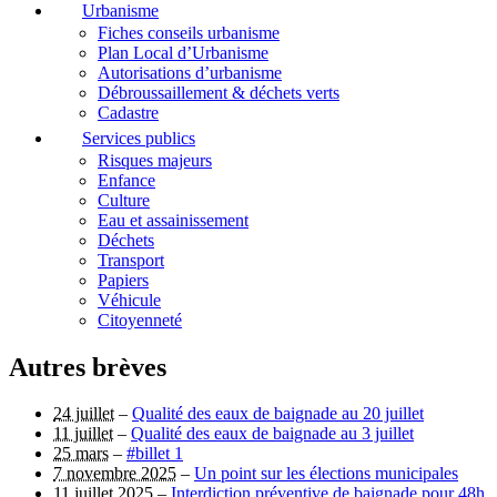
Urbanisme
Fiches conseils urbanisme
Plan Local d’Urbanisme
Autorisations d’urbanisme
Débroussaillement & déchets verts
Cadastre
Services publics
Risques majeurs
Enfance
Culture
Eau et assainissement
Déchets
Transport
Papiers
Véhicule
Citoyenneté
Autres brèves
24 juillet
–
Qualité des eaux de baignade au 20 juillet
11 juillet
–
Qualité des eaux de baignade au 3 juillet
25 mars
–
#billet 1
7 novembre 2025
–
Un point sur les élections municipales
11 juillet 2025
–
Interdiction préventive de baignade pour 48h