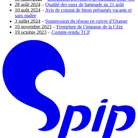
28 août 2024
–
Qualité des eaux de baignade au 21 août
10 août 2024
–
Avis de constat de biens présumés vacants et
sans maître
3 juillet 2024
–
Suppression du réseau en cuivre d’Orange
10 novembre 2023
–
Fermeture de l’impasse de la Cèze
19 octobre 2023
–
Compte-rendu TCP