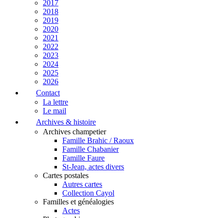
2017
2018
2019
2020
2021
2022
2023
2024
2025
2026
Contact
La lettre
Le mail
Archives & histoire
Archives champetier
Famille Brahic / Raoux
Famille Chabanier
Famille Faure
St-Jean, actes divers
Cartes postales
Autres cartes
Collection Cayol
Familles et généalogies
Actes