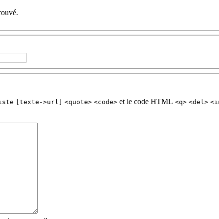
rouvé.
et le code HTML
iste
[texte->url]
<quote>
<code>
<q>
<del>
<i