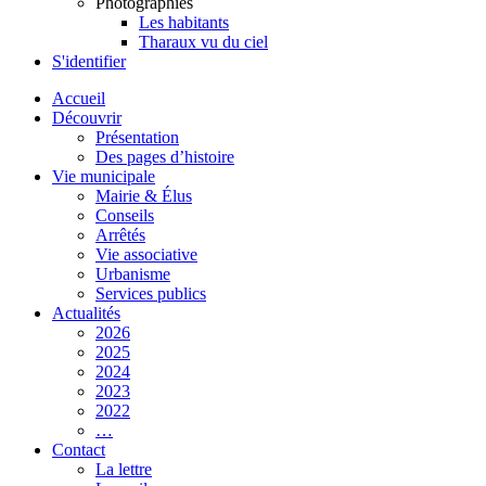
Photographies
Les habitants
Tharaux vu du ciel
S'identifier
Accueil
Découvrir
Présentation
Des pages d’histoire
Vie municipale
Mairie & Élus
Conseils
Arrêtés
Vie associative
Urbanisme
Services publics
Actualités
2026
2025
2024
2023
2022
…
Contact
La lettre