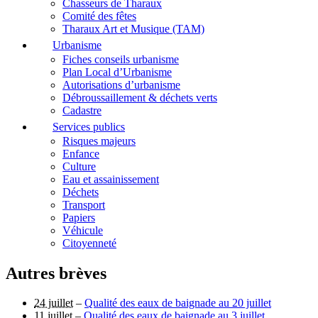
Chasseurs de Tharaux
Comité des fêtes
Tharaux Art et Musique (TAM)
Urbanisme
Fiches conseils urbanisme
Plan Local d’Urbanisme
Autorisations d’urbanisme
Débroussaillement & déchets verts
Cadastre
Services publics
Risques majeurs
Enfance
Culture
Eau et assainissement
Déchets
Transport
Papiers
Véhicule
Citoyenneté
Autres brèves
24 juillet
–
Qualité des eaux de baignade au 20 juillet
11 juillet
–
Qualité des eaux de baignade au 3 juillet