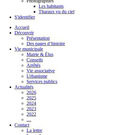
Photographies
Les habitants
Tharaux vu du ciel
S'identifier
Accueil
Découvrir
Présentation
Des pages d’histoire
Vie municipale
Mairie & Élus
Conseils
Arrêtés
Vie associative
Urbanisme
Services publics
Actualités
2026
2025
2024
2023
2022
…
Contact
La lettre