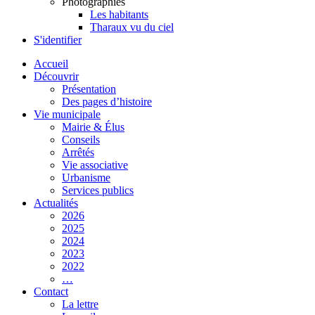
Photographies
Les habitants
Tharaux vu du ciel
S'identifier
Accueil
Découvrir
Présentation
Des pages d’histoire
Vie municipale
Mairie & Élus
Conseils
Arrêtés
Vie associative
Urbanisme
Services publics
Actualités
2026
2025
2024
2023
2022
…
Contact
La lettre