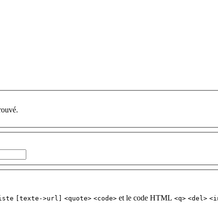
rouvé.
et le code HTML
iste
[texte->url]
<quote>
<code>
<q>
<del>
<i