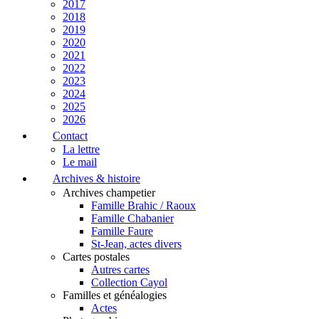
2017
2018
2019
2020
2021
2022
2023
2024
2025
2026
Contact
La lettre
Le mail
Archives & histoire
Archives champetier
Famille Brahic / Raoux
Famille Chabanier
Famille Faure
St-Jean, actes divers
Cartes postales
Autres cartes
Collection Cayol
Familles et généalogies
Actes