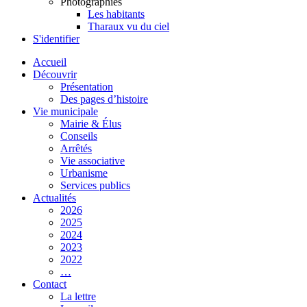
Photographies
Les habitants
Tharaux vu du ciel
S'identifier
Accueil
Découvrir
Présentation
Des pages d’histoire
Vie municipale
Mairie & Élus
Conseils
Arrêtés
Vie associative
Urbanisme
Services publics
Actualités
2026
2025
2024
2023
2022
…
Contact
La lettre