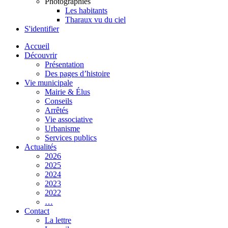
Photographies
Les habitants
Tharaux vu du ciel
S'identifier
Accueil
Découvrir
Présentation
Des pages d’histoire
Vie municipale
Mairie & Élus
Conseils
Arrêtés
Vie associative
Urbanisme
Services publics
Actualités
2026
2025
2024
2023
2022
…
Contact
La lettre