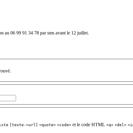
on au 06 99 91 34 78 par sms avant le 12 juillet.
rouvé.
et le code HTML
iste
[texte->url]
<quote>
<code>
<q>
<del>
<i