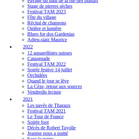
Pavage du haut de la rue des plaisirs
Stage de pierres sèches
Festival TAM 2023
Fête du village
Récital de chansons
Ombre et lumière
Blues for dos Gardenias
Adieu-siatz Maurice
2022
12 aquarellistes suisses
Catasgnade
Festival TAM 2022
Soirée festive 14 juillet
Orchidées
Quand le jour se lève
La Cèze, retour aux sources
Vendredis lecture
2021
Les pavés de Tharaux
Festival TAM 2021
Le Tour de France
Soirée foot
Décès de Robert Tayolle
Jeanine nous a quitté
Sous la neige