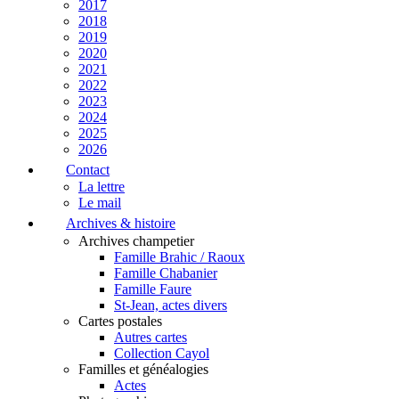
2017
2018
2019
2020
2021
2022
2023
2024
2025
2026
Contact
La lettre
Le mail
Archives & histoire
Archives champetier
Famille Brahic / Raoux
Famille Chabanier
Famille Faure
St-Jean, actes divers
Cartes postales
Autres cartes
Collection Cayol
Familles et généalogies
Actes