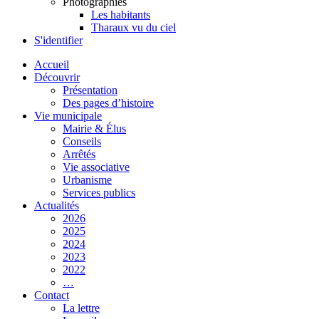
Photographies
Les habitants
Tharaux vu du ciel
S'identifier
Accueil
Découvrir
Présentation
Des pages d’histoire
Vie municipale
Mairie & Élus
Conseils
Arrêtés
Vie associative
Urbanisme
Services publics
Actualités
2026
2025
2024
2023
2022
…
Contact
La lettre