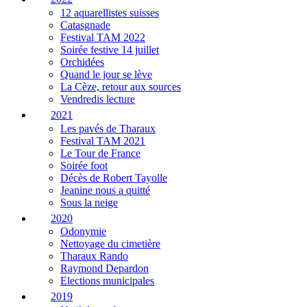
12 aquarellistes suisses
Catasgnade
Festival TAM 2022
Soirée festive 14 juillet
Orchidées
Quand le jour se lève
La Cèze, retour aux sources
Vendredis lecture
2021
Les pavés de Tharaux
Festival TAM 2021
Le Tour de France
Soirée foot
Décès de Robert Tayolle
Jeanine nous a quitté
Sous la neige
2020
Odonymie
Nettoyage du cimetière
Tharaux Rando
Raymond Depardon
Elections municipales
2019