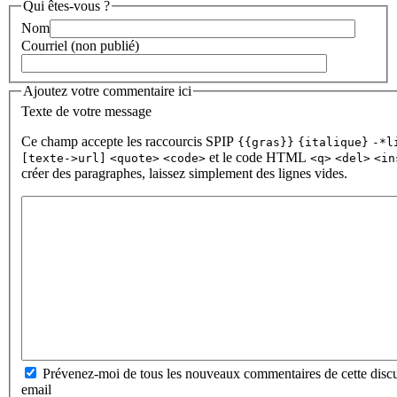
Qui êtes-vous ?
Nom
Courriel (non publié)
Ajoutez votre commentaire ici
Texte de votre message
Ce champ accepte les raccourcis SPIP
{{gras}}
{italique}
-*l
et le code HTML
[texte->url]
<quote>
<code>
<q>
<del>
<in
créer des paragraphes, laissez simplement des lignes vides.
Prévenez-moi de tous les nouveaux commentaires de cette discu
email