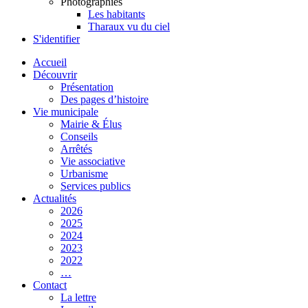
Photographies
Les habitants
Tharaux vu du ciel
S'identifier
Accueil
Découvrir
Présentation
Des pages d’histoire
Vie municipale
Mairie & Élus
Conseils
Arrêtés
Vie associative
Urbanisme
Services publics
Actualités
2026
2025
2024
2023
2022
…
Contact
La lettre