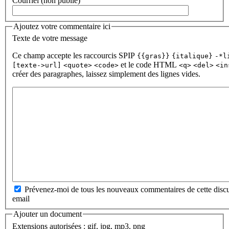
Courriel (non publié)
Ajoutez votre commentaire ici
Texte de votre message
Ce champ accepte les raccourcis SPIP
{{gras}}
{italique}
-*l
et le code HTML
[texte->url]
<quote>
<code>
<q>
<del>
<in
créer des paragraphes, laissez simplement des lignes vides.
Prévenez-moi de tous les nouveaux commentaires de cette discu
email
Ajouter un document
Extensions autorisées : gif, jpg, mp3, png