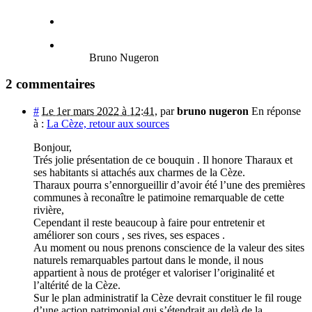
Bruno Nugeron
2 commentaires
#
Le 1er mars 2022 à 12:41
,
par
bruno nugeron
En réponse
à :
La Cèze, retour aux sources
Bonjour,
Trés jolie présentation de ce bouquin . Il honore Tharaux et
ses habitants si attachés aux charmes de la Cèze.
Tharaux pourra s’ennorgueillir d’avoir été l’une des premières
communes à reconaître le patimoine remarquable de cette
rivière,
Cependant il reste beaucoup à faire pour entretenir et
améliorer son cours , ses rives, ses espaces .
Au moment ou nous prenons conscience de la valeur des sites
naturels remarquables partout dans le monde, il nous
appartient à nous de protéger et valoriser l’originalité et
l’altérité de la Cèze.
Sur le plan administratif la Cèze devrait constituer le fil rouge
d’une action patrimonial qui s’étendrait au delà de la