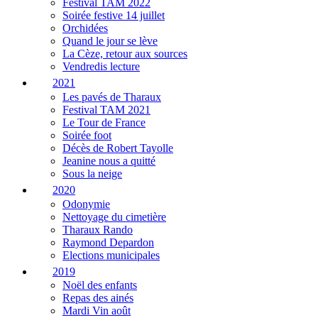
Festival TAM 2022
Soirée festive 14 juillet
Orchidées
Quand le jour se lève
La Cèze, retour aux sources
Vendredis lecture
2021
Les pavés de Tharaux
Festival TAM 2021
Le Tour de France
Soirée foot
Décès de Robert Tayolle
Jeanine nous a quitté
Sous la neige
2020
Odonymie
Nettoyage du cimetière
Tharaux Rando
Raymond Depardon
Elections municipales
2019
Noël des enfants
Repas des ainés
Mardi Vin août