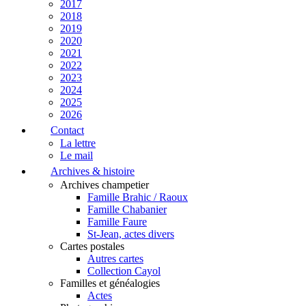
2017
2018
2019
2020
2021
2022
2023
2024
2025
2026
Contact
La lettre
Le mail
Archives & histoire
Archives champetier
Famille Brahic / Raoux
Famille Chabanier
Famille Faure
St-Jean, actes divers
Cartes postales
Autres cartes
Collection Cayol
Familles et généalogies
Actes