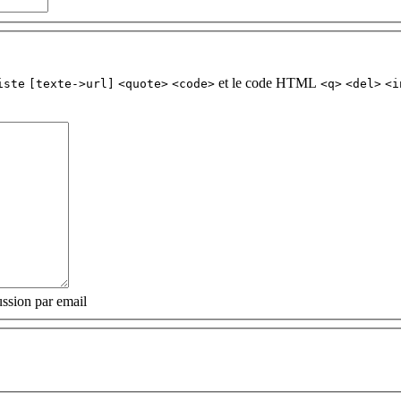
et le code HTML
iste
[texte->url]
<quote>
<code>
<q>
<del>
<i
ssion par email