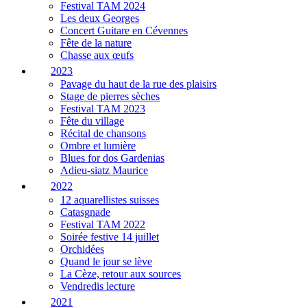
Festival TAM 2024
Les deux Georges
Concert Guitare en Cévennes
Fête de la nature
Chasse aux œufs
2023
Pavage du haut de la rue des plaisirs
Stage de pierres sèches
Festival TAM 2023
Fête du village
Récital de chansons
Ombre et lumière
Blues for dos Gardenias
Adieu-siatz Maurice
2022
12 aquarellistes suisses
Catasgnade
Festival TAM 2022
Soirée festive 14 juillet
Orchidées
Quand le jour se lève
La Cèze, retour aux sources
Vendredis lecture
2021