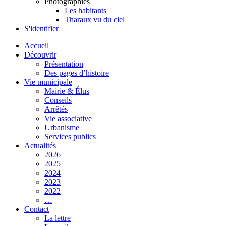
Photographies
Les habitants
Tharaux vu du ciel
S'identifier
Accueil
Découvrir
Présentation
Des pages d’histoire
Vie municipale
Mairie & Élus
Conseils
Arrêtés
Vie associative
Urbanisme
Services publics
Actualités
2026
2025
2024
2023
2022
…
Contact
La lettre