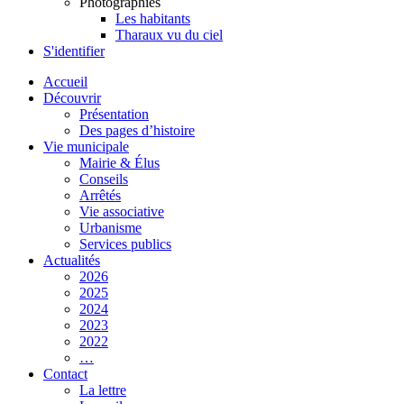
Photographies
Les habitants
Tharaux vu du ciel
S'identifier
Accueil
Découvrir
Présentation
Des pages d’histoire
Vie municipale
Mairie & Élus
Conseils
Arrêtés
Vie associative
Urbanisme
Services publics
Actualités
2026
2025
2024
2023
2022
…
Contact
La lettre