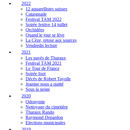
2022
12 aquarellistes suisses
Catasgnade
Festival TAM 2022
Soirée festive 14 juillet
Orchidées
Quand le jour se lève
La Cèze, retour aux sources
Vendredis lecture
2021
Les pavés de Tharaux
Festival TAM 2021
Le Tour de France
Soirée foot
Décès de Robert Tayolle
Jeanine nous a quitté
Sous la neige
2020
Odonymie
Nettoyage du cimetière
Tharaux Rando
Raymond Depardon
Elections municipales
2019