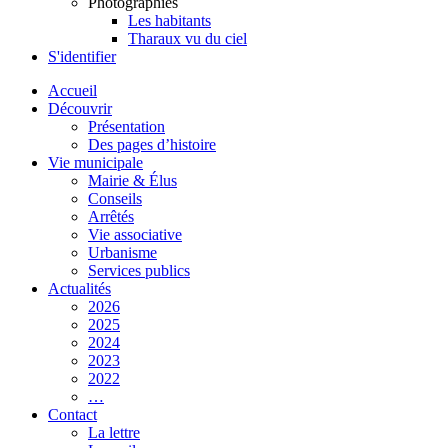
Photographies
Les habitants
Tharaux vu du ciel
S'identifier
Accueil
Découvrir
Présentation
Des pages d’histoire
Vie municipale
Mairie & Élus
Conseils
Arrêtés
Vie associative
Urbanisme
Services publics
Actualités
2026
2025
2024
2023
2022
…
Contact
La lettre