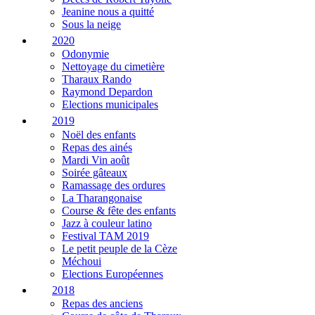
Jeanine nous a quitté
Sous la neige
2020
Odonymie
Nettoyage du cimetière
Tharaux Rando
Raymond Depardon
Elections municipales
2019
Noël des enfants
Repas des ainés
Mardi Vin août
Soirée gâteaux
Ramassage des ordures
La Tharangonaise
Course & fête des enfants
Jazz à couleur latino
Festival TAM 2019
Le petit peuple de la Cèze
Méchoui
Elections Européennes
2018
Repas des anciens