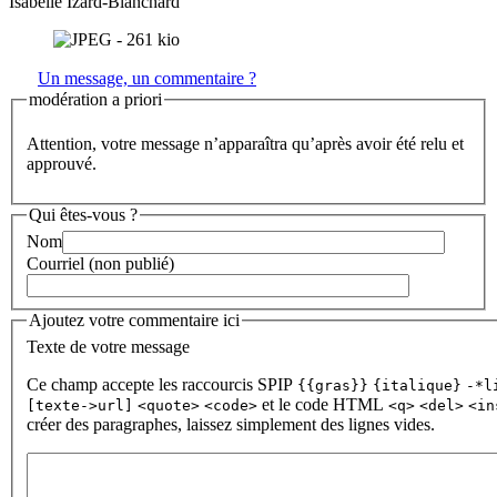
Isabelle Izard-Blanchard
Un message, un commentaire ?
modération a priori
Attention, votre message n’apparaîtra qu’après avoir été relu et
approuvé.
Qui êtes-vous ?
Nom
Courriel (non publié)
Ajoutez votre commentaire ici
Texte de votre message
Ce champ accepte les raccourcis SPIP
{{gras}}
{italique}
-*l
et le code HTML
[texte->url]
<quote>
<code>
<q>
<del>
<in
créer des paragraphes, laissez simplement des lignes vides.