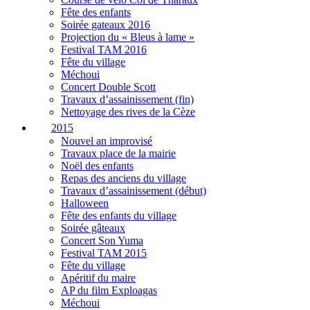
Fête des enfants
Soirée gateaux 2016
Projection du « Bleus à lame »
Festival TAM 2016
Fête du village
Méchoui
Concert Double Scott
Travaux d’assainissement (fin)
Nettoyage des rives de la Cèze
2015
Nouvel an improvisé
Travaux place de la mairie
Noël des enfants
Repas des anciens du village
Travaux d’assainissement (début)
Halloween
Fête des enfants du village
Soirée gâteaux
Concert Son Yuma
Festival TAM 2015
Fête du village
Apéritif du maire
AP du film Exploagas
Méchoui