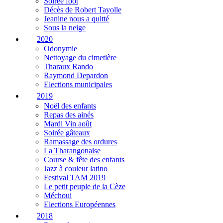
Soirée foot
Décès de Robert Tayolle
Jeanine nous a quitté
Sous la neige
2020
Odonymie
Nettoyage du cimetière
Tharaux Rando
Raymond Depardon
Elections municipales
2019
Noël des enfants
Repas des ainés
Mardi Vin août
Soirée gâteaux
Ramassage des ordures
La Tharangonaise
Course & fête des enfants
Jazz à couleur latino
Festival TAM 2019
Le petit peuple de la Cèze
Méchoui
Elections Européennes
2018