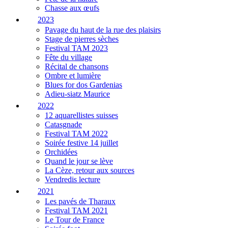
Chasse aux œufs
2023
Pavage du haut de la rue des plaisirs
Stage de pierres sèches
Festival TAM 2023
Fête du village
Récital de chansons
Ombre et lumière
Blues for dos Gardenias
Adieu-siatz Maurice
2022
12 aquarellistes suisses
Catasgnade
Festival TAM 2022
Soirée festive 14 juillet
Orchidées
Quand le jour se lève
La Cèze, retour aux sources
Vendredis lecture
2021
Les pavés de Tharaux
Festival TAM 2021
Le Tour de France