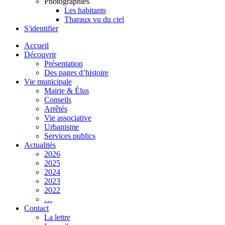
Photographies
Les habitants
Tharaux vu du ciel
S'identifier
Accueil
Découvrir
Présentation
Des pages d’histoire
Vie municipale
Mairie & Élus
Conseils
Arrêtés
Vie associative
Urbanisme
Services publics
Actualités
2026
2025
2024
2023
2022
…
Contact
La lettre