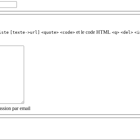
et le code HTML
iste
[texte->url]
<quote>
<code>
<q>
<del>
<i
ssion par email