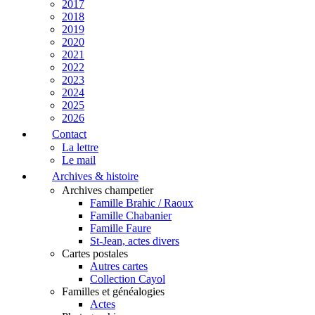
2017
2018
2019
2020
2021
2022
2023
2024
2025
2026
Contact
La lettre
Le mail
Archives & histoire
Archives champetier
Famille Brahic / Raoux
Famille Chabanier
Famille Faure
St-Jean, actes divers
Cartes postales
Autres cartes
Collection Cayol
Familles et généalogies
Actes