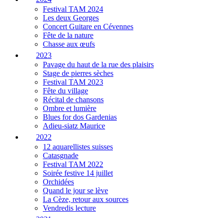
Festival TAM 2024
Les deux Georges
Concert Guitare en Cévennes
Fête de la nature
Chasse aux œufs
2023
Pavage du haut de la rue des plaisirs
Stage de pierres sèches
Festival TAM 2023
Fête du village
Récital de chansons
Ombre et lumière
Blues for dos Gardenias
Adieu-siatz Maurice
2022
12 aquarellistes suisses
Catasgnade
Festival TAM 2022
Soirée festive 14 juillet
Orchidées
Quand le jour se lève
La Cèze, retour aux sources
Vendredis lecture