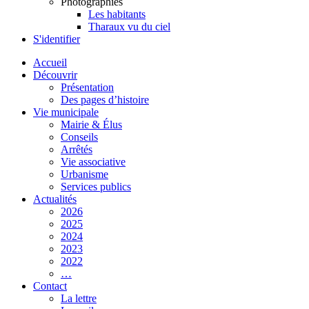
Photographies
Les habitants
Tharaux vu du ciel
S'identifier
Accueil
Découvrir
Présentation
Des pages d’histoire
Vie municipale
Mairie & Élus
Conseils
Arrêtés
Vie associative
Urbanisme
Services publics
Actualités
2026
2025
2024
2023
2022
…
Contact
La lettre