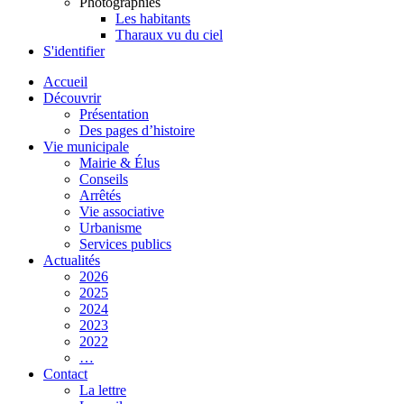
Photographies
Les habitants
Tharaux vu du ciel
S'identifier
Accueil
Découvrir
Présentation
Des pages d’histoire
Vie municipale
Mairie & Élus
Conseils
Arrêtés
Vie associative
Urbanisme
Services publics
Actualités
2026
2025
2024
2023
2022
…
Contact
La lettre