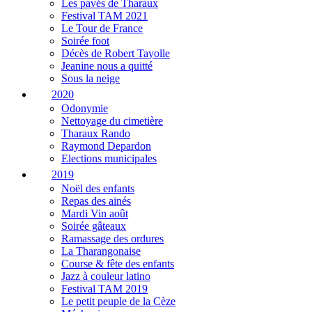
Les pavés de Tharaux
Festival TAM 2021
Le Tour de France
Soirée foot
Décès de Robert Tayolle
Jeanine nous a quitté
Sous la neige
2020
Odonymie
Nettoyage du cimetière
Tharaux Rando
Raymond Depardon
Elections municipales
2019
Noël des enfants
Repas des ainés
Mardi Vin août
Soirée gâteaux
Ramassage des ordures
La Tharangonaise
Course & fête des enfants
Jazz à couleur latino
Festival TAM 2019
Le petit peuple de la Cèze