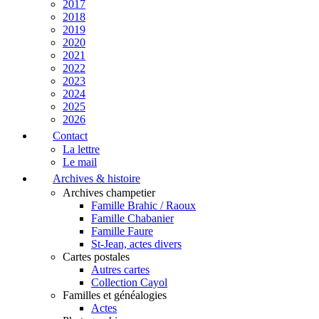
2017
2018
2019
2020
2021
2022
2023
2024
2025
2026
Contact
La lettre
Le mail
Archives & histoire
Archives champetier
Famille Brahic / Raoux
Famille Chabanier
Famille Faure
St-Jean, actes divers
Cartes postales
Autres cartes
Collection Cayol
Familles et généalogies
Actes