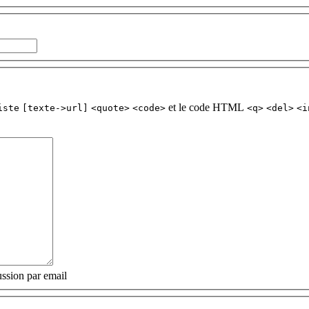
et le code HTML
iste
[texte->url]
<quote>
<code>
<q>
<del>
<i
ssion par email