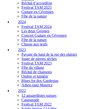
Récital d’accordéon
Festival TAM 2025
Guitare en Cévennes
Fête de la nature
2024
Festival TAM 2024
Les deux Georges
Concert Guitare en Cévennes
Fête de la nature
Chasse aux œufs
2023
Pavage du haut de la rue des plaisirs
Stage de pierres sèches
Festival TAM 2023
Fête du village
Récital de chansons
Ombre et lumière
Blues for dos Gardenias
Adieu-siatz Maurice
2022
12 aquarellistes suisses
Catasgnade
Festival TAM 2022
Soirée festive 14 juillet