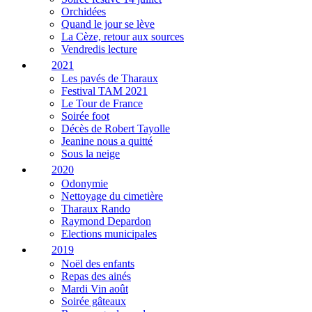
Orchidées
Quand le jour se lève
La Cèze, retour aux sources
Vendredis lecture
2021
Les pavés de Tharaux
Festival TAM 2021
Le Tour de France
Soirée foot
Décès de Robert Tayolle
Jeanine nous a quitté
Sous la neige
2020
Odonymie
Nettoyage du cimetière
Tharaux Rando
Raymond Depardon
Elections municipales
2019
Noël des enfants
Repas des ainés
Mardi Vin août
Soirée gâteaux