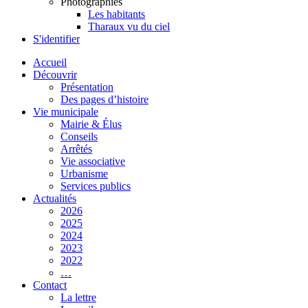
Photographies
Les habitants
Tharaux vu du ciel
S'identifier
Accueil
Découvrir
Présentation
Des pages d’histoire
Vie municipale
Mairie & Élus
Conseils
Arrêtés
Vie associative
Urbanisme
Services publics
Actualités
2026
2025
2024
2023
2022
…
Contact
La lettre