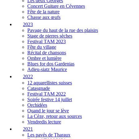
Les deux Georges
Concert Guitare en Cévennes
Fête de la nature
Chasse aux œufs
2023
Pavage du haut de la rue des plaisirs
Stage de pierres sèches
Festival TAM 2023
Fête du village
Récital de chansons
Ombre et lumière
Blues for dos Gardenias
Adieu-siatz Maurice
2022
12 aquarellistes suisses
Catasgnade
Festival TAM 2022
Soirée festive 14 juillet
Orchidées
Quand le jour se lève
La Cèze, retour aux sources
Vendredis lecture
2021
Les pavés de Tharaux