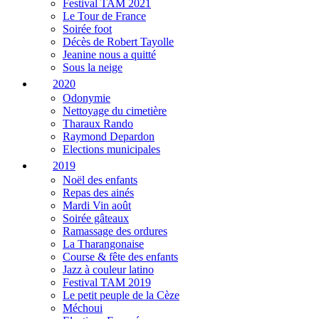
Festival TAM 2021
Le Tour de France
Soirée foot
Décès de Robert Tayolle
Jeanine nous a quitté
Sous la neige
2020
Odonymie
Nettoyage du cimetière
Tharaux Rando
Raymond Depardon
Elections municipales
2019
Noël des enfants
Repas des ainés
Mardi Vin août
Soirée gâteaux
Ramassage des ordures
La Tharangonaise
Course & fête des enfants
Jazz à couleur latino
Festival TAM 2019
Le petit peuple de la Cèze
Méchoui