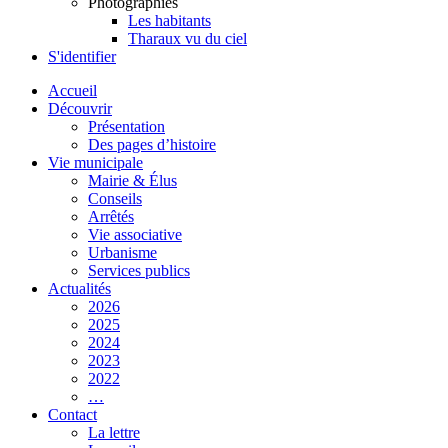
Photographies
Les habitants
Tharaux vu du ciel
S'identifier
Accueil
Découvrir
Présentation
Des pages d’histoire
Vie municipale
Mairie & Élus
Conseils
Arrêtés
Vie associative
Urbanisme
Services publics
Actualités
2026
2025
2024
2023
2022
…
Contact
La lettre