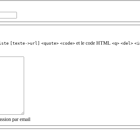
et le code HTML
iste
[texte->url]
<quote>
<code>
<q>
<del>
<i
ssion par email