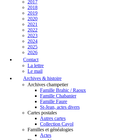
2017
2018
2019
2020
2021
2022
2023
2024
2025
2026
Contact
La lettre
Le mail
Archives & histoire
Archives champetier
Famille Brahic / Raoux
Famille Chabanier
Famille Faure
St-Jean, actes divers
Cartes postales
Autres cartes
Collection Cayol
Familles et généalogies
Actes