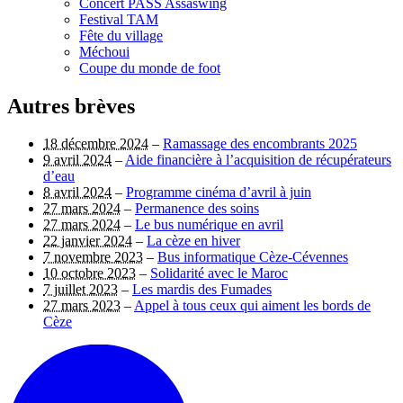
Concert PASS Assaswing
Festival TAM
Fête du village
Méchoui
Coupe du monde de foot
Autres brèves
18 décembre 2024
–
Ramassage des encombrants 2025
9 avril 2024
–
Aide financière à l’acquisition de récupérateurs
d’eau
8 avril 2024
–
Programme cinéma d’avril à juin
27 mars 2024
–
Permanence des soins
27 mars 2024
–
Le bus numérique en avril
22 janvier 2024
–
La cèze en hiver
7 novembre 2023
–
Bus informatique Cèze-Cévennes
10 octobre 2023
–
Solidarité avec le Maroc
7 juillet 2023
–
Les mardis des Fumades
27 mars 2023
–
Appel à tous ceux qui aiment les bords de
Cèze