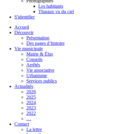
Photographies
Les habitants
Tharaux vu du ciel
S'identifier
Accueil
Découvrir
Présentation
Des pages d’histoire
Vie municipale
Mairie & Élus
Conseils
Arrêtés
Vie associative
Urbanisme
Services publics
Actualités
2026
2025
2024
2023
2022
…
Contact
La lettre