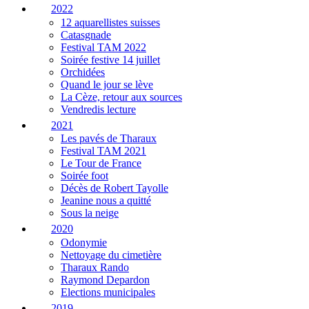
2022
12 aquarellistes suisses
Catasgnade
Festival TAM 2022
Soirée festive 14 juillet
Orchidées
Quand le jour se lève
La Cèze, retour aux sources
Vendredis lecture
2021
Les pavés de Tharaux
Festival TAM 2021
Le Tour de France
Soirée foot
Décès de Robert Tayolle
Jeanine nous a quitté
Sous la neige
2020
Odonymie
Nettoyage du cimetière
Tharaux Rando
Raymond Depardon
Elections municipales
2019