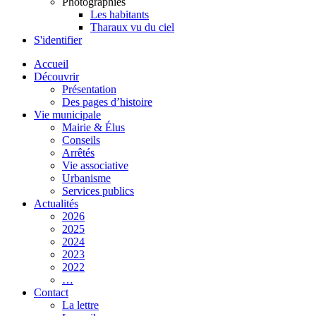
Photographies
Les habitants
Tharaux vu du ciel
S'identifier
Accueil
Découvrir
Présentation
Des pages d’histoire
Vie municipale
Mairie & Élus
Conseils
Arrêtés
Vie associative
Urbanisme
Services publics
Actualités
2026
2025
2024
2023
2022
…
Contact
La lettre