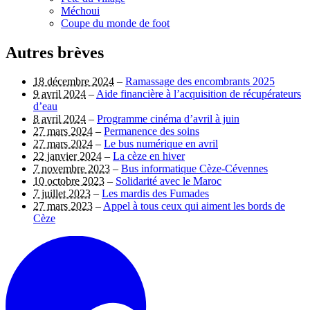
Méchoui
Coupe du monde de foot
Autres brèves
18 décembre 2024
–
Ramassage des encombrants 2025
9 avril 2024
–
Aide financière à l’acquisition de récupérateurs
d’eau
8 avril 2024
–
Programme cinéma d’avril à juin
27 mars 2024
–
Permanence des soins
27 mars 2024
–
Le bus numérique en avril
22 janvier 2024
–
La cèze en hiver
7 novembre 2023
–
Bus informatique Cèze-Cévennes
10 octobre 2023
–
Solidarité avec le Maroc
7 juillet 2023
–
Les mardis des Fumades
27 mars 2023
–
Appel à tous ceux qui aiment les bords de
Cèze