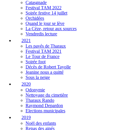
Catasgnade
Festival TAM 2022
Soirée festive 14 juillet
Orchidées
Quand le jour se lève
La Cèze, retour aux sources
Vendredis lecture
2021
Les pavés de Tharaux
Festival TAM 2021
Le Tour de France
Soirée foot
Décès de Robert Tayolle
Jeanine nous a quitté
Sous la neige
2020
Odonymie
Nettoyage du cimetière
Tharaux Rando
Raymond Depardon
Elections municipales
2019
Noël des enfants
Repas des ainés