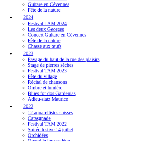
Guitare en Cévennes
Fête de la nature
2024
Festival TAM 2024
Les deux Georges
Concert Guitare en Cévennes
Fête de la nature
Chasse aux œufs
2023
Pavage du haut de la rue des plaisirs
Stage de pierres sèches
Festival TAM 2023
Fête du village
Récital de chansons
Ombre et lumière
Blues for dos Gardenias
Adieu-siatz Maurice
2022
12 aquarellistes suisses
Catasgnade
Festival TAM 2022
Soirée festive 14 juillet
Orchidées
Quand le jour se lève