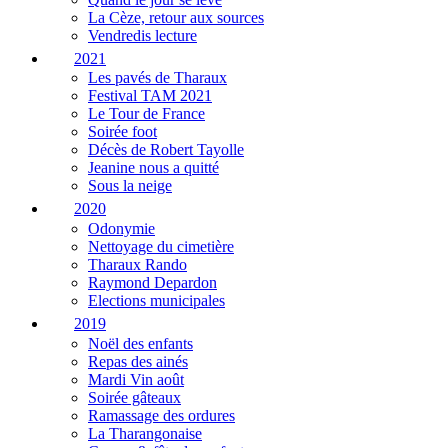
La Cèze, retour aux sources
Vendredis lecture
2021
Les pavés de Tharaux
Festival TAM 2021
Le Tour de France
Soirée foot
Décès de Robert Tayolle
Jeanine nous a quitté
Sous la neige
2020
Odonymie
Nettoyage du cimetière
Tharaux Rando
Raymond Depardon
Elections municipales
2019
Noël des enfants
Repas des ainés
Mardi Vin août
Soirée gâteaux
Ramassage des ordures
La Tharangonaise