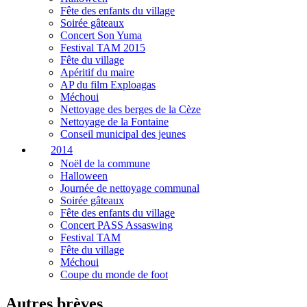
Fête des enfants du village
Soirée gâteaux
Concert Son Yuma
Festival TAM 2015
Fête du village
Apéritif du maire
AP du film Exploagas
Méchoui
Nettoyage des berges de la Cèze
Nettoyage de la Fontaine
Conseil municipal des jeunes
2014
Noël de la commune
Halloween
Journée de nettoyage communal
Soirée gâteaux
Fête des enfants du village
Concert PASS Assaswing
Festival TAM
Fête du village
Méchoui
Coupe du monde de foot
Autres brèves