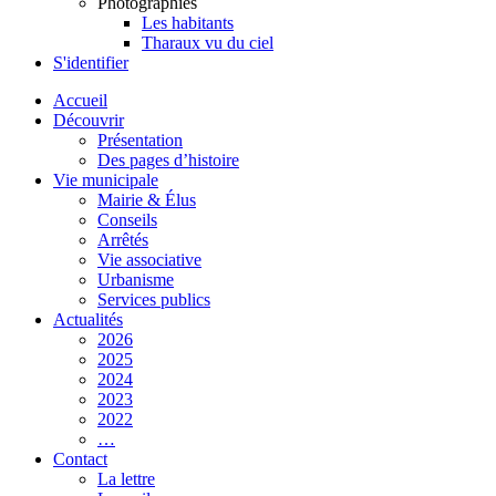
Photographies
Les habitants
Tharaux vu du ciel
S'identifier
Accueil
Découvrir
Présentation
Des pages d’histoire
Vie municipale
Mairie & Élus
Conseils
Arrêtés
Vie associative
Urbanisme
Services publics
Actualités
2026
2025
2024
2023
2022
…
Contact
La lettre