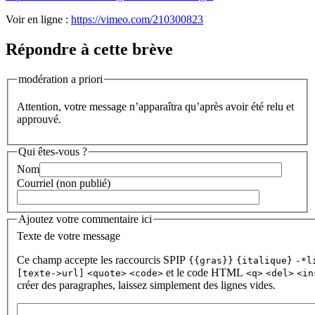
Voir en ligne :
https://vimeo.com/210300823
Répondre à cette brève
modération a priori
Attention, votre message n’apparaîtra qu’après avoir été relu et
approuvé.
Qui êtes-vous ?
Nom
Courriel (non publié)
Ajoutez votre commentaire ici
Texte de votre message
Ce champ accepte les raccourcis SPIP
{{gras}}
{italique}
-*l
et le code HTML
[texte->url]
<quote>
<code>
<q>
<del>
<in
créer des paragraphes, laissez simplement des lignes vides.