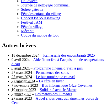
Halloween
Journée de nettoyage communal
Soirée gâteaux
Fête des enfants du village
Concert PASS Assaswing
Festival TAM
Fête du village
Méchoui
Coupe du monde de foot
Autres brèves
18 décembre 2024
–
Ramassage des encombrants 2025
9 avril 2024
–
Aide financière à l’acquisition de récupérateurs
d’eau
8 avril 2024
–
Programme cinéma d’avril à juin
27 mars 2024
–
Permanence des soins
27 mars 2024
–
Le bus numérique en avril
22 janvier 2024
–
La cèze en hiver
7 novembre 2023
–
Bus informatique Cèze-Cévennes
10 octobre 2023
–
Solidarité avec le Maroc
7 juillet 2023
–
Les mardis des Fumades
27 mars 2023
–
Appel à tous ceux qui aiment les bords de
Cèze