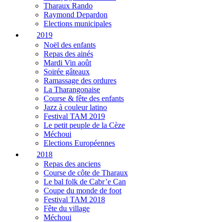
Tharaux Rando
Raymond Depardon
Elections municipales
2019
Noël des enfants
Repas des ainés
Mardi Vin août
Soirée gâteaux
Ramassage des ordures
La Tharangonaise
Course & fête des enfants
Jazz à couleur latino
Festival TAM 2019
Le petit peuple de la Cèze
Méchoui
Elections Européennes
2018
Repas des anciens
Course de côte de Tharaux
Le bal folk de Cabr’e Can
Coupe du monde de foot
Festival TAM 2018
Fête du village
Méchoui