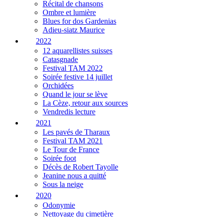
Récital de chansons
Ombre et lumière
Blues for dos Gardenias
Adieu-siatz Maurice
2022
12 aquarellistes suisses
Catasgnade
Festival TAM 2022
Soirée festive 14 juillet
Orchidées
Quand le jour se lève
La Cèze, retour aux sources
Vendredis lecture
2021
Les pavés de Tharaux
Festival TAM 2021
Le Tour de France
Soirée foot
Décès de Robert Tayolle
Jeanine nous a quitté
Sous la neige
2020
Odonymie
Nettoyage du cimetière