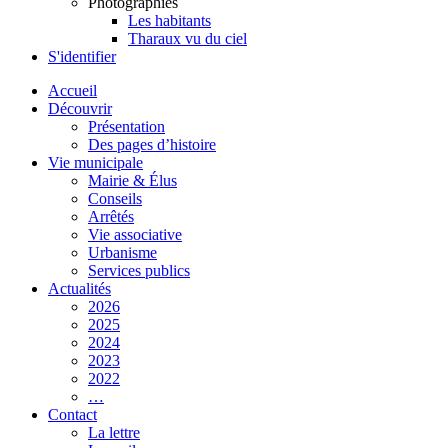
Photographies
Les habitants
Tharaux vu du ciel
S'identifier
Accueil
Découvrir
Présentation
Des pages d’histoire
Vie municipale
Mairie & Élus
Conseils
Arrêtés
Vie associative
Urbanisme
Services publics
Actualités
2026
2025
2024
2023
2022
…
Contact
La lettre