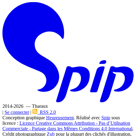
2014-2026 — Tharaux
|
Se connecter
|
RSS 2.0
Conception graphique
Heureusement
. Réalisé avec
Spip
sous
licence :
Licence Creative Commons Attribution - Pas d’Utilisation
Commerciale - Partage dans les Mêmes Conditions 4.0 International
.
Crédit photographique
Zub
pour la plupart des clichés d'illustration,