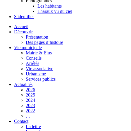
Photographies
Les habitants
Tharaux vu du ciel
S'identifier
Accueil
Découvrir
Présentation
Des pages d’histoire
Vie municipale
Mairie & Élus
Conseils
Arrêtés
Vie associative
Urbanisme
Services publics
Actualités
2026
2025
2024
2023
2022
…
Contact
La lettre