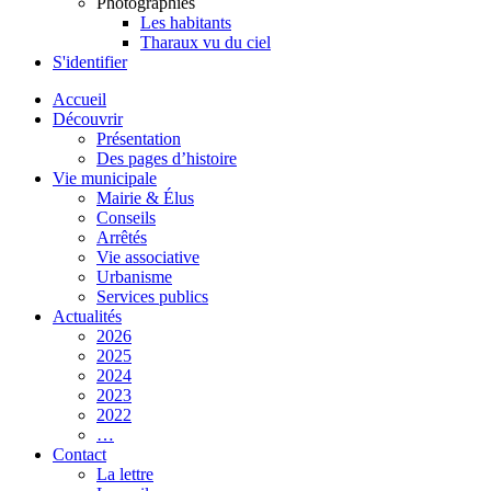
Photographies
Les habitants
Tharaux vu du ciel
S'identifier
Accueil
Découvrir
Présentation
Des pages d’histoire
Vie municipale
Mairie & Élus
Conseils
Arrêtés
Vie associative
Urbanisme
Services publics
Actualités
2026
2025
2024
2023
2022
…
Contact
La lettre