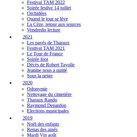
Festival TAM 2022
Soirée festive 14 juillet
Orchidées
Quand le jour se lève
La Cèze, retour aux sources
Vendredis lecture
2021
Les pavés de Tharaux
Festival TAM 2021
Le Tour de France
Soirée foot
Décès de Robert Tayolle
Jeanine nous a quitté
Sous la neige
2020
Odonymie
Nettoyage du cimetière
Tharaux Rando
Raymond Depardon
Elections municipales
2019
Noël des enfants
Repas des ainés
Mardi Vin août