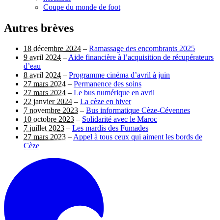
Coupe du monde de foot
Autres brèves
18 décembre 2024
–
Ramassage des encombrants 2025
9 avril 2024
–
Aide financière à l’acquisition de récupérateurs
d’eau
8 avril 2024
–
Programme cinéma d’avril à juin
27 mars 2024
–
Permanence des soins
27 mars 2024
–
Le bus numérique en avril
22 janvier 2024
–
La cèze en hiver
7 novembre 2023
–
Bus informatique Cèze-Cévennes
10 octobre 2023
–
Solidarité avec le Maroc
7 juillet 2023
–
Les mardis des Fumades
27 mars 2023
–
Appel à tous ceux qui aiment les bords de
Cèze