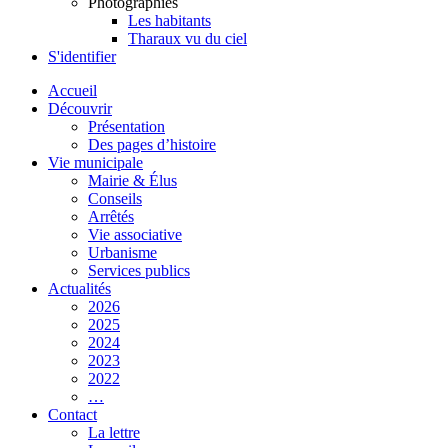
Photographies
Les habitants
Tharaux vu du ciel
S'identifier
Accueil
Découvrir
Présentation
Des pages d’histoire
Vie municipale
Mairie & Élus
Conseils
Arrêtés
Vie associative
Urbanisme
Services publics
Actualités
2026
2025
2024
2023
2022
…
Contact
La lettre