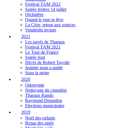
Festival TAM 2022
Soirée festive 14 juillet
Orchidées
Quand le jour se lève
La Cèze, retour aux sources
Vendredis lecture
2021
Les pavés de Tharaux
Festival TAM 2021
Le Tour de France
Soirée foot
Décès de Robert Tayolle
Jeanine nous a quitté
Sous la neige
2020
Odonymie
Nettoyage du cimetière
Tharaux Rando
Raymond Depardon
Elections municipales
2019
Noël des enfants
Repas des ainés