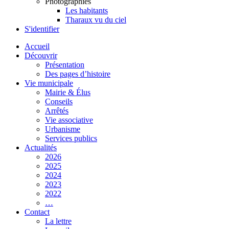
Photographies
Les habitants
Tharaux vu du ciel
S'identifier
Accueil
Découvrir
Présentation
Des pages d’histoire
Vie municipale
Mairie & Élus
Conseils
Arrêtés
Vie associative
Urbanisme
Services publics
Actualités
2026
2025
2024
2023
2022
…
Contact
La lettre