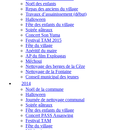
Noël des enfants
Repas des anciens du village
Travaux d’assainissement (début)
Halloween
Fête des enfants du village
Soirée gâteaux
Concert Son Yuma
Festival TAM 2015
Fête du village
Apéritif du maire
AP du film Exploagas
Méchoui
Nettoyage des berges de la Cèze
Nettoyage de la Fontaine
Conseil municipal des jeunes
2014
Noël de la commune
Halloween
Journée de nettoyage communal
Soirée gâteaux
Fête des enfants du village
Concert PASS Assaswing
Festival TAM
Fête du village