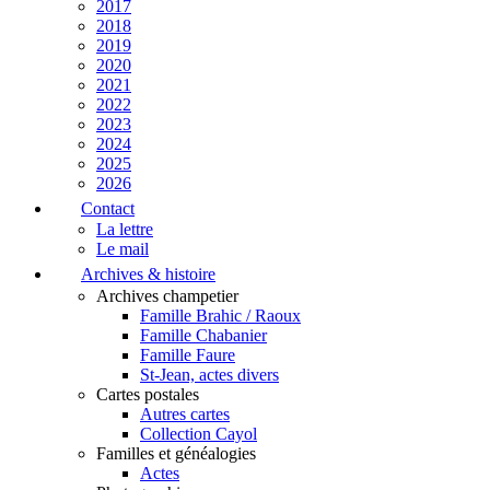
2017
2018
2019
2020
2021
2022
2023
2024
2025
2026
Contact
La lettre
Le mail
Archives & histoire
Archives champetier
Famille Brahic / Raoux
Famille Chabanier
Famille Faure
St-Jean, actes divers
Cartes postales
Autres cartes
Collection Cayol
Familles et généalogies
Actes