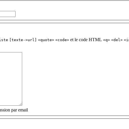
et le code HTML
iste
[texte->url]
<quote>
<code>
<q>
<del>
<i
ssion par email