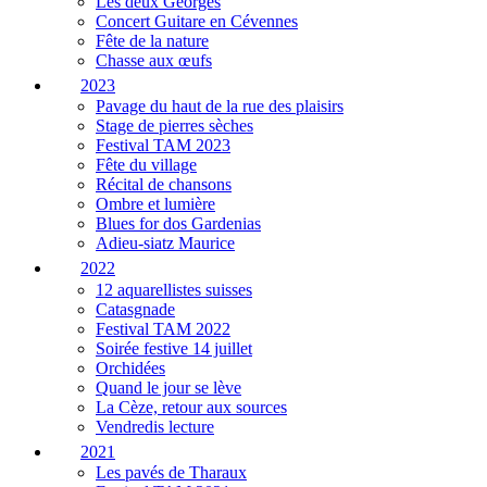
Les deux Georges
Concert Guitare en Cévennes
Fête de la nature
Chasse aux œufs
2023
Pavage du haut de la rue des plaisirs
Stage de pierres sèches
Festival TAM 2023
Fête du village
Récital de chansons
Ombre et lumière
Blues for dos Gardenias
Adieu-siatz Maurice
2022
12 aquarellistes suisses
Catasgnade
Festival TAM 2022
Soirée festive 14 juillet
Orchidées
Quand le jour se lève
La Cèze, retour aux sources
Vendredis lecture
2021
Les pavés de Tharaux