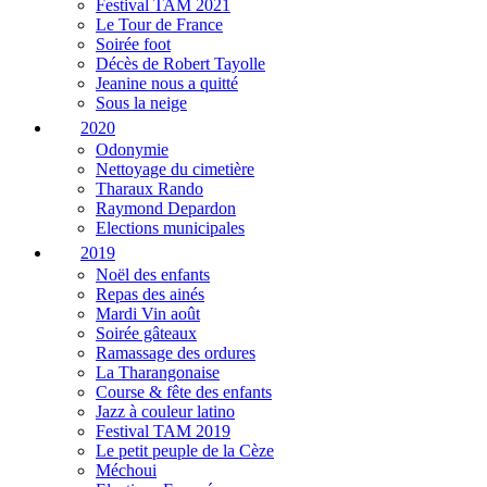
Festival TAM 2021
Le Tour de France
Soirée foot
Décès de Robert Tayolle
Jeanine nous a quitté
Sous la neige
2020
Odonymie
Nettoyage du cimetière
Tharaux Rando
Raymond Depardon
Elections municipales
2019
Noël des enfants
Repas des ainés
Mardi Vin août
Soirée gâteaux
Ramassage des ordures
La Tharangonaise
Course & fête des enfants
Jazz à couleur latino
Festival TAM 2019
Le petit peuple de la Cèze
Méchoui