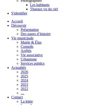
Photographies
Les habitants
Tharaux vu du ciel
S'identifier
Accueil
Découvrir
Présentation
Des pages d’histoire
Vie municipale
Mairie & Élus
Conseils
Arrêtés
Vie associative
Urbanisme
Services publics
Actualités
2026
2025
2024
2023
2022
…
Contact
La lettre