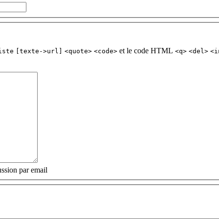
et le code HTML
iste
[texte->url]
<quote>
<code>
<q>
<del>
<i
ssion par email