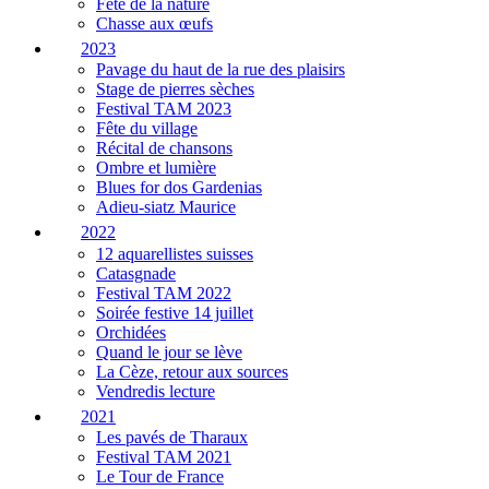
Fête de la nature
Chasse aux œufs
2023
Pavage du haut de la rue des plaisirs
Stage de pierres sèches
Festival TAM 2023
Fête du village
Récital de chansons
Ombre et lumière
Blues for dos Gardenias
Adieu-siatz Maurice
2022
12 aquarellistes suisses
Catasgnade
Festival TAM 2022
Soirée festive 14 juillet
Orchidées
Quand le jour se lève
La Cèze, retour aux sources
Vendredis lecture
2021
Les pavés de Tharaux
Festival TAM 2021
Le Tour de France