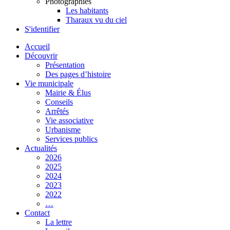
Photographies
Les habitants
Tharaux vu du ciel
S'identifier
Accueil
Découvrir
Présentation
Des pages d’histoire
Vie municipale
Mairie & Élus
Conseils
Arrêtés
Vie associative
Urbanisme
Services publics
Actualités
2026
2025
2024
2023
2022
…
Contact
La lettre