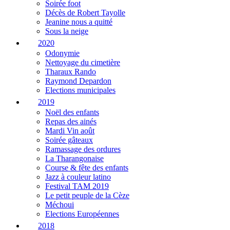
Soirée foot
Décès de Robert Tayolle
Jeanine nous a quitté
Sous la neige
2020
Odonymie
Nettoyage du cimetière
Tharaux Rando
Raymond Depardon
Elections municipales
2019
Noël des enfants
Repas des ainés
Mardi Vin août
Soirée gâteaux
Ramassage des ordures
La Tharangonaise
Course & fête des enfants
Jazz à couleur latino
Festival TAM 2019
Le petit peuple de la Cèze
Méchoui
Elections Européennes
2018