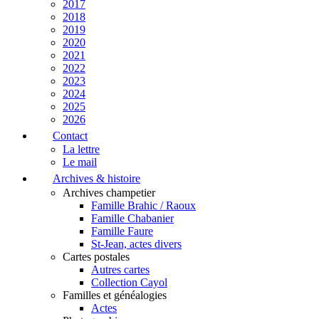
2017
2018
2019
2020
2021
2022
2023
2024
2025
2026
Contact
La lettre
Le mail
Archives & histoire
Archives champetier
Famille Brahic / Raoux
Famille Chabanier
Famille Faure
St-Jean, actes divers
Cartes postales
Autres cartes
Collection Cayol
Familles et généalogies
Actes